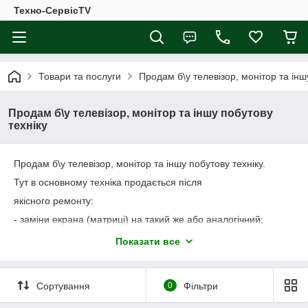
Техно-СервісTV
Товари та послуги
Продам б\у телевізор, монітор та інш
Продам б\у телевізор, монітор та іншу побутову
техніку
Продам б\у телевізор, монітор та іншу побутову техніку.
Тут в основному техніка продається після
якісного ремонту:
- заміни екрана (матриці) на такий же або аналогічний;
- заміни чи ремонту електронного модуля;
Показати все
- заміни або ремонту корпусних частин апарату.
Бувають винятки (дуже рідко) продаж техніки,
Сортування
0
Фільтри
яка ремонту не потребувала.