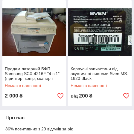
У таких випадках апарат обов'язково піддавався
профілактиці (чистка від пилу тощо).
Технічні характеристики апарата ви можете дізнатися
з короткого опису в рубриці продажу, або в інтернеті
за моделлю апарата, або ж у продавця при цьому
зателефонувавши за номерами телефонів, вказаних на
сторінці сайту.
На кожен проданий апарат надається гарантія
від 1міс. до 4 міс.
Продам лазерний БФП
Корпусні запчастини від
Samsung SCX-4216F "4 в 1"
акустичної системи Sven MS-
(принтер, копір, сканер і
1820 Black
факс). Київ
Немає в наявності
Немає в наявності
2 000
200
₴
від
₴
Про нас
86% позитивних з 29 відгуків за рік