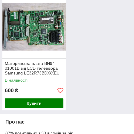
Материнська плата BN94-
01001B від LCD телевізора
Samsung LE32R73BDX/XEU
В наявності
600
₴
Купити
Про нас
87% позитивних з 30 відгуків за рік