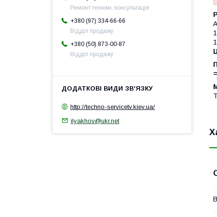
Ремонт техніки, консультація
P
+380 (97) 334-66-66
A
Відділ продажу
1
1
+380 (50) 873-00-87
Ц
Відділ продажу
П
=
T
http://techno-servicetv.kiev.ua/
ilyakhov@ukr.net
Х
В