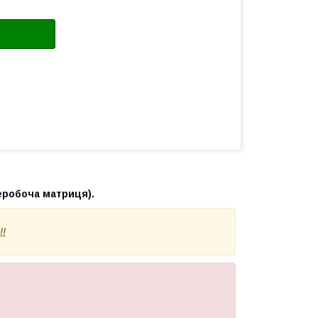
еробоча матриця).
!!