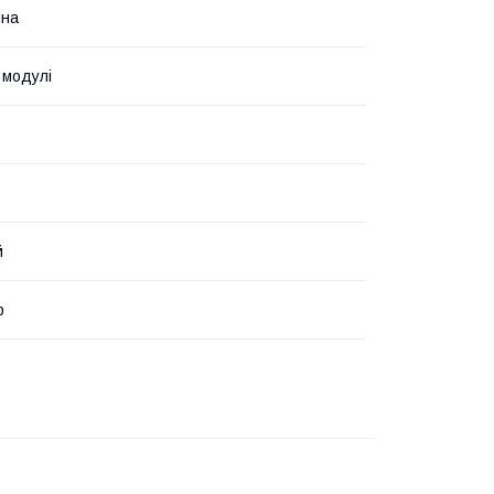
ина
 модулі
й
р