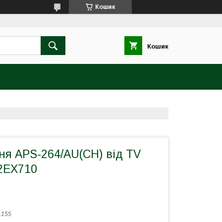
Кошик
Кошик
ня APS-264/AU(CH) від TV
2EX710
L155