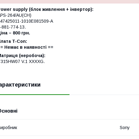
ower supply (блок живлення + інвертор):
PS-264/AU(CH)
47425011-1010E081509-A
-881-774-13.
іна – 800 грн.
лата T-Con:
= Немає в наявності ==
Матриця (неробоча):
315HW07 V.1 XXXXG.
арактеристики
Основні
иробник
Sony