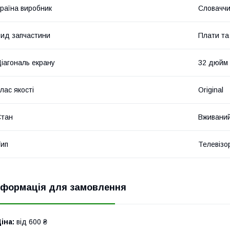
раїна виробник
Словачч
ид запчастини
Плати та
іагональ екрану
32 дюйм
лас якості
Original
Стан
Вживани
ип
Телевізо
нформація для замовлення
іна:
від 600 ₴