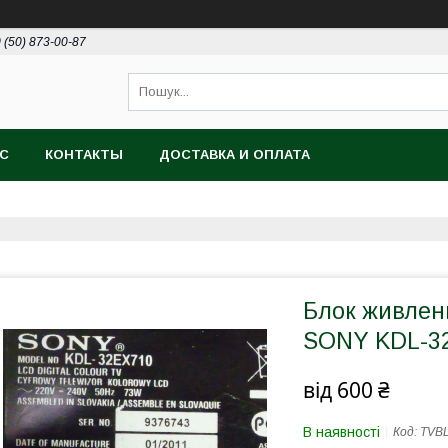
 (50) 873-00-87
АС
КОНТАКТЫ
ДОСТАВКА И ОПЛАТА
Блок живлен
SONY KDL-3
від
600 ₴
В наявності
Код:
TVB