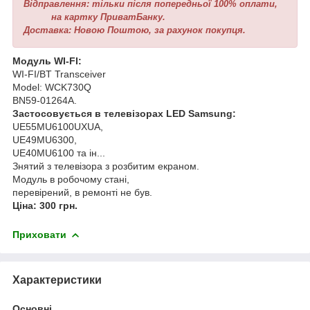
Відправлення: тільки після попередньої 100% оплати,
на картку ПриватБанку.
Доставка: Новою Поштою, за рахунок покупця.
Модуль WI-FI:
WI-FI/BT Transceiver
Model: WCK730Q
BN59-01264A.
Застосовується в телевізорах LED Samsung:
UE55MU6100UXUA,
UE49MU6300,
UE40MU6100 та ін...
Знятий з телевізора з розбитим екраном.
Модуль в робочому стані,
перевірений, в ремонті не був.
Ціна: 300 грн.
Приховати
Характеристики
Основні