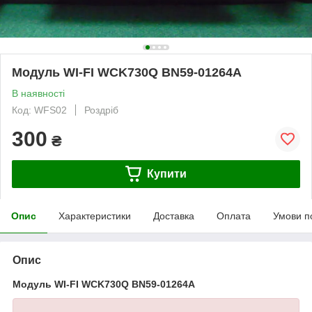
Модуль WI-FI WCK730Q BN59-01264A
В наявності
Код: WFS02
Роздріб
300
₴
Купити
Опис
Характеристики
Доставка
Оплата
Умови п
Опис
Модуль WI-FI WCK730Q BN59-01264A