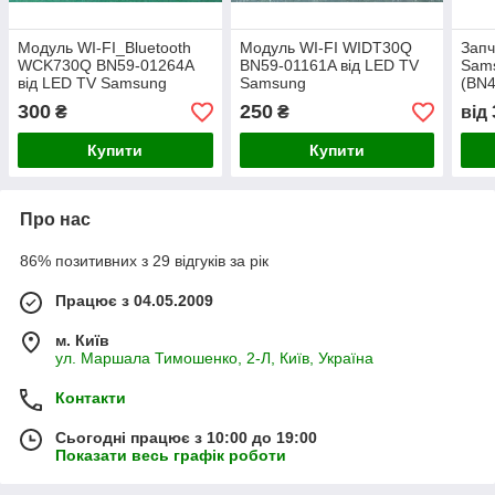
Модуль WI-FI_Bluetooth
Модуль WI-FI WIDT30Q
Запч
WCK730Q BN59-01264A
BN59-01161A від LED TV
Sam
від LED TV Samsung
Samsung
(BN
UE55MU6100UXUA
UE46F8000ATXUA
BN96
300
250
₴
₴
від
3982
RT0
Купити
Купити
матр
Про нас
86% позитивних з 29 відгуків за рік
Працює з 04.05.2009
м. Київ
ул. Маршала Тимошенко, 2-Л, Київ, Україна
Контакти
Сьогодні працює з 10:00 до 19:00
Показати весь графік роботи