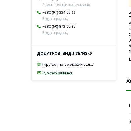
Ремонт техніки, консультація
Б
+380 (97) 334-66-66
Відділ продажу
+380 (50) 873-00-87
в
Відділ продажу
C
З
Б
п
Ц
http://techno-servicetv.kiev.ua/
ilyakhov@ukr.net
Х
В