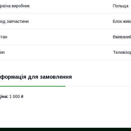
раїна виробник
Польща
ид запчастини
Блок жив
Стан
Вживани
ип
Телевізо
нформація для замовлення
іна:
1 000 ₴