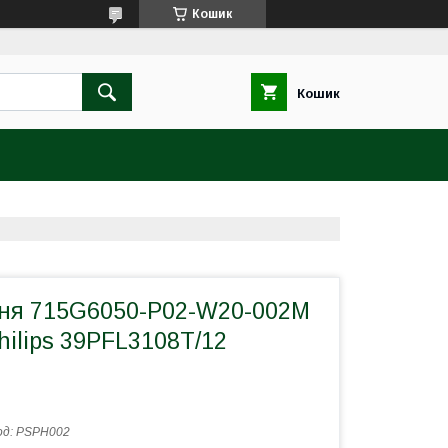
Кошик
Кошик
ня 715G6050-P02-W20-002M
hilips 39PFL3108T/12
од:
PSPH002