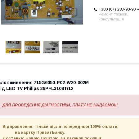
+380 (67) 283-90-90
Ремонт техніки,
консультація
Блок живлення 715G6050-P02-W20-002M
ід LЕD TV Philips 39PFL3108T/12
ДЛЯ ПРОВЕДЕННЯ ДІАГНОСТИКИ, ПЛАТУ НЕ НАДАЄМО!!!
Відправлення: тільки після попередньої 100% оплати,
на картку ПриватБанку.
Доставка: Новою Поштою, за рахунок покупця.