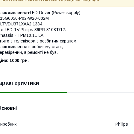
лок живлення+LED-Driver (Power supply)
715G6050-P02-W20-002M
PLTVDU371XAA2 1334.
ід LЕD TV Philips 39PFL3108T/12.
hassis - TPM10.1E LA.
нято з телевізора з розбитим екраном.
лок живлення в робочому стані,
еревірений, в ремонті не був.
іна: 1000 грн.
арактеристики
Основні
иробник
Philips