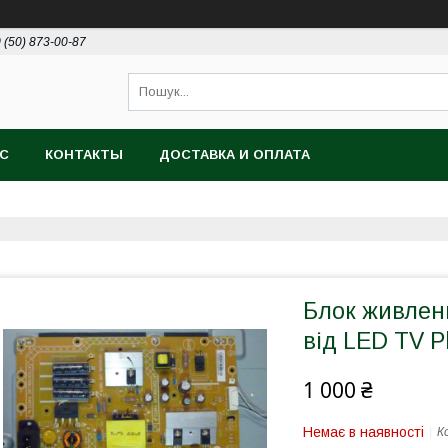
 (50) 873-00-87
АС
КОНТАКТЫ
ДОСТАВКА И ОПЛАТА
Блок живлен
від LЕD TV P
1 000 ₴
Немає в наявності
К