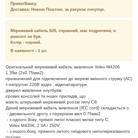
ПриватБанку.
Доставка: Новою Поштою, за рахунок покупця.
Мережевий кабель Б/В, справний, має подряпини, в
ремонті не був.
Колір - чорний.
В наявності - 1 шт.
Оригінальний мережевий кабель живлення Volex M4206
1.39м (2x0.75мм2)
призначений для підключення до мережі змінного струму (AC)
з напругою 220B аудіо-, відеоапаратури,
джерел живлення ноутбуків,
ігрових консолей та інших приладів, що
мають штирьовий мережевий роз'єм типу С8.
Даний мережевий кабель живлення (IEC cord) складається з:
- двожильного дроту з перерізом жил 0.75мм2;
- з одного боку, прямиї литої пласкої вилки типу С,
Volex M4206, 2.5A / 250V;
- з іншого боку, прямого литого гніздового неполяризованого
роз'єму