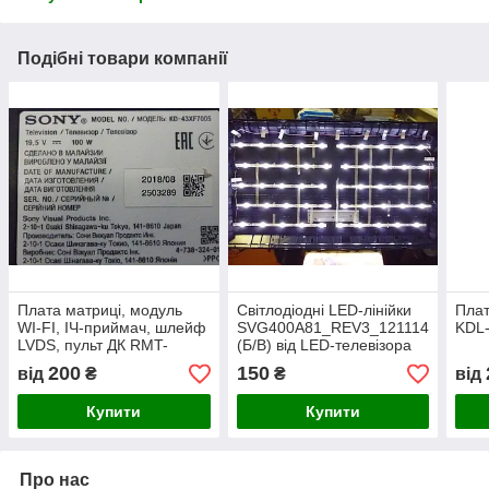
Подібні товари компанії
Плата матриці, модуль
Світлодіодні LED-лінійки
Плат
WI-FI, ІЧ-приймач, шлейф
SVG400A81_REV3_121114
KDL
LVDS, пульт ДК RMT-
(Б/В) від LED-телевізора
TX300E від LЕD
Sony KDL-40R473A.
200
150
від
₴
₴
від
телевізора Sony KD-
43XF7005
Купити
Купити
Про нас