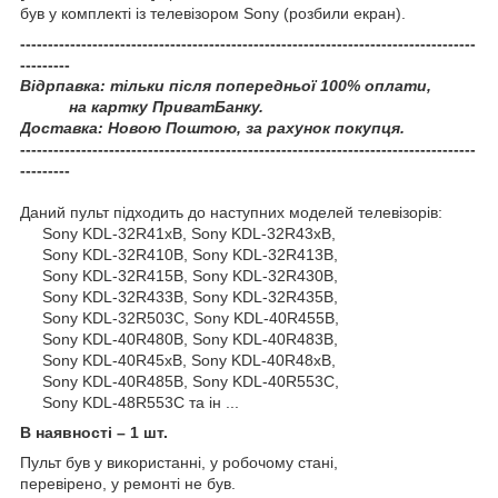
був у комплекті із телевізором Sony (розбили екран).
----------------------------------------------------------------------------------
---------
Відрпавка: тільки після попередньої 100% оплати,
на картку ПриватБанку.
Доставка: Новою Поштою, за рахунок покупця.
----------------------------------------------------------------------------------
---------
Даний пульт підходить до наступних моделей телевізорів:
Sony KDL-32R41xB, Sony KDL-32R43xB,
Sony KDL-32R410B, Sony KDL-32R413B,
Sony KDL-32R415B, Sony KDL-32R430B,
Sony KDL-32R433B, Sony KDL-32R435B,
Sony KDL-32R503C, Sony KDL-40R455B,
Sony KDL-40R480B, Sony KDL-40R483B,
Sony KDL-40R45xB, Sony KDL-40R48xB,
Sony KDL-40R485B, Sony KDL-40R553C,
Sony KDL-48R553C та ін ...
В наявності – 1 шт.
Пульт був у використанні, у робочому стані,
перевірено, у ремонті не був.