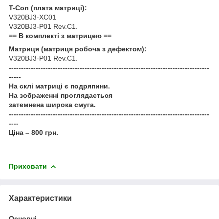
T-Con (плата матриці):
V320BJ3-XC01
V320BJ3-P01 Rev.C1.
== В комплекті з матрицею ==
Матриця (матриця робоча з дефектом):
V320BJ3-P01 Rev.C1.
----------------------------------------------------------------------------------
-----
На склі матриці є подряпини.
На зображенні проглядається
затемнена широка смуга.
----------------------------------------------------------------------------------
----
Ціна – 800 грн.
Приховати
Характеристики
Основні