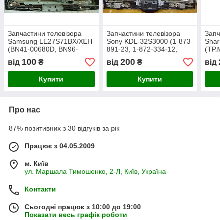
Запчастини телевізора
Запчастини телевізора
Запч
Samsung LE27S71ВX/XEH
Sony KDL-32S3000 (1-873-
Shar
(BN41-00680D, BN96-
891-23, 1-872-334-12,
(TP.
08058A, 4H.V0708.001/E5,
4H.V1448.691/D 1-872-
32US
100
200
від
₴
від
₴
від
V270B1-L01-C, BN41-
984-11, 1-873-380-11, 1-
QPW
00711A, BN41-00712A)
872-982-11)
DUN
Купити
Купити
DUN
Про нас
87% позитивних з 30 відгуків за рік
Працює з 04.05.2009
м. Київ
ул. Маршала Тимошенко, 2-Л, Київ, Україна
Контакти
Сьогодні працює з 10:00 до 19:00
Показати весь графік роботи