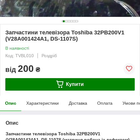
Запчастини телевізора Toshiba 32PB200V1
(V28A001424A1, DS-1107S)
В наявності
Код: TVBL010
Роздріб
200
від
₴
Купити
Опис
Характеристики
Доставка
Оплата
Умови п
Опис
Запчастини телевізора Toshiba 32PB200V1
(V28A001424A1, DS-1107S (матриця робоча із дефектом).