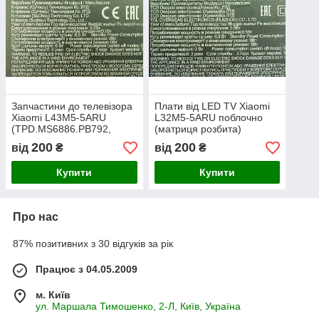
Запчастини до телевізора
Плати від LЕD TV Xiaomi
Xiaomi L43M5-5ARU
L32M5-5ARU поблочно
(TPD.MS6886.PB792,
(матриця розбита)
47_6021329 Hi3231_V531,
200
200
від
₴
від
₴
B03904EE0063A A,
D278270002091,
Купити
Купити
D79C100116A9
Про нас
87% позитивних з 30 відгуків за рік
Працює з 04.05.2009
м. Київ
ул. Маршала Тимошенко, 2-Л, Київ, Україна