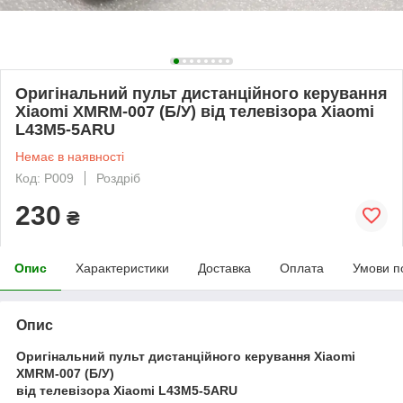
Оригінальний пульт дистанційного керування
Xiaomi XMRM-007 (Б/У) від телевізора Xiaomi
L43M5-5ARU
Немає в наявності
Код: P009
Роздріб
230
₴
Опис
Характеристики
Доставка
Оплата
Умови п
Опис
Оригінальний пульт дистанційного керування Xiaomi
XMRM-007 (Б/У)
від телевізора Xiaomi L43M5-5ARU