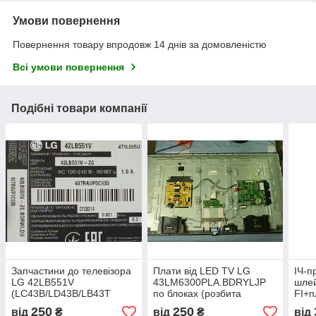
Умови повернення
Повернення товару впродовж 14 днів за домовленістю
Всі умови повернення
Подібні товари компанії
Запчастини до телевізора
Плати від LED TV LG
ІЧ-п
LG 42LB551V
43LM6300PLA.BDRYLJP
шле
(LC43B/LD43B/LB43T
по блоках (розбита
FI+п
EAX65388005 (1.0),
матриця).
TV 
250
250
від
₴
від
₴
від