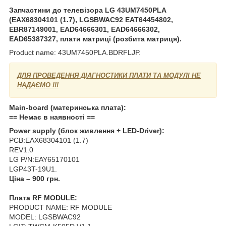
Запчастини до телевізора LG 43UM7450PLA
(EAX68304101 (1.7), LGSBWAC92 EAT64454802,
EBR87149001, EAD64666301, EAD64666302,
EAD65387327, плати матриці (розбита матриця).
Product name: 43UM7450PLA.BDRFLJP.
ДЛЯ ПРОВЕДЕННЯ ДІАГНОСТИКИ ПЛАТИ ТА МОДУЛІ НЕ
НАДАЄМО !!!
Main-board (материнська плата):
== Немає в наявності ==
Power supply (блок живлення + LED-Driver):
PCB:EAX68304101 (1.7)
REV1.0
LG P/N:EAY65170101
LGP43T-19U1.
Ціна – 900 грн.
Плата RF MODULE:
PRODUCT NAME: RF MODULE
MODEL: LGSBWAC92