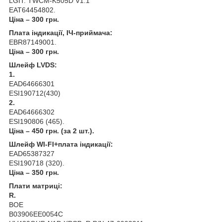
LGIT: TWCM-K505D V1.1
EAT64454802.
Ціна – 300 грн.
Плата індикації, ІЧ-приймача:
EBR87149001.
Ціна – 300 грн.
Шлейф LVDS:
1.
EAD64666301
ESI190712(430)
2.
EAD64666302
ESI190806 (465).
Ціна – 450 грн. (за 2 шт.).
Шлейф WI-FI+плата індикації:
EAD65387327
ESI190718 (320).
Ціна – 350 грн.
Плати матриці:
R.
BOE
B03906EE0054C