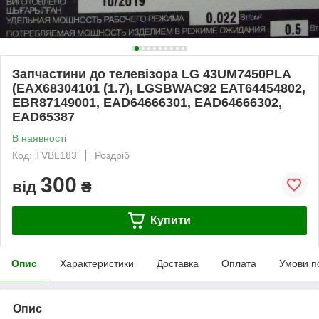
Запчастини до телевізора LG 43UM7450PLA
(EAX68304101 (1.7), LGSBWAC92 EAT64454802,
EBR87149001, EAD64666301, EAD64666302,
EAD65387
В наявності
Код: TVBL183
Роздріб
300
від
₴
Купити
Опис
Характеристики
Доставка
Оплата
Умови п
Опис