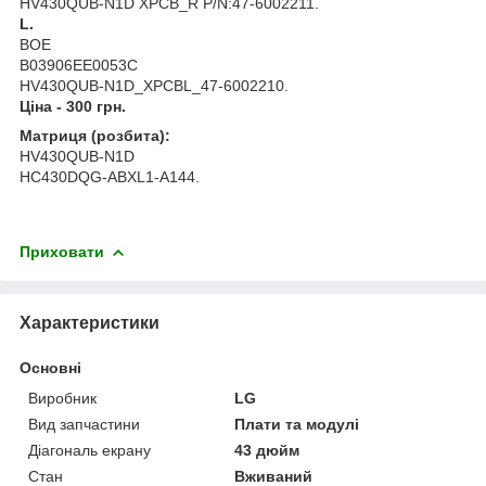
HV430QUB-N1D XPCB_R P/N:47-6002211.
L.
BOE
B03906EE0053C
HV430QUB-N1D_XPCBL_47-6002210.
Ціна - 300 грн.
Матриця (розбита):
HV430QUB-N1D
HC430DQG-ABXL1-A144.
Приховати
Характеристики
Основні
Виробник
LG
Вид запчастини
Плати та модулі
Діагональ екрану
43 дюйм
Стан
Вживаний