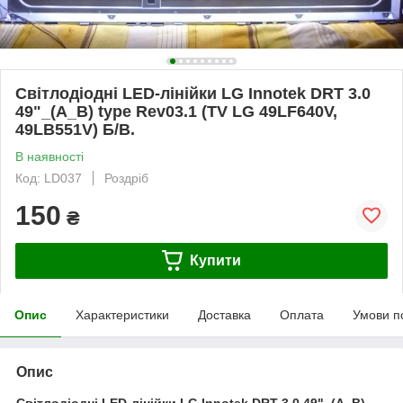
Світлодіодні LED-лінійки LG Innotek DRT 3.0
49"_(A_B) type Rev03.1 (TV LG 49LF640V,
49LB551V) Б/В.
В наявності
Код: LD037
Роздріб
150
₴
Купити
Опис
Характеристики
Доставка
Оплата
Умови п
Опис
Світлодіодні LED-лінійки LG Innotek DRT 3.0 49"_(A_B)