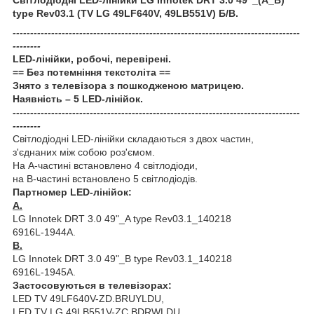
type Rev03.1 (TV LG 49LF640V, 49LB551V) Б/В.
----------------------------------------------------------------------------------
--------
LED-лінійки, робочі, перевірені.
== Без потемніння текстоліта ==
Знято з телевізора з пошкодженою матрицею.
Наявність – 5 LED-лінійок.
----------------------------------------------------------------------------------
--------
Світлодіодні LED-лінійки складаються з двох частин,
з'єднаних між собою роз'ємом.
На А-частині встановлено 4 світлодіоди,
на B-частині встановлено 5 світлодіодів.
Партномер LED-лінійок:
А.
LG Innotek DRT 3.0 49"_A type Rev03.1_140218
6916L-1944A.
B.
LG Innotek DRT 3.0 49"_B type Rev03.1_140218
6916L-1945A.
Застосовуються в телевізорах:
LED TV 49LF640V-ZD.BRUYLDU,
LED TV LG 49LB551V-ZC.BDRWLDU