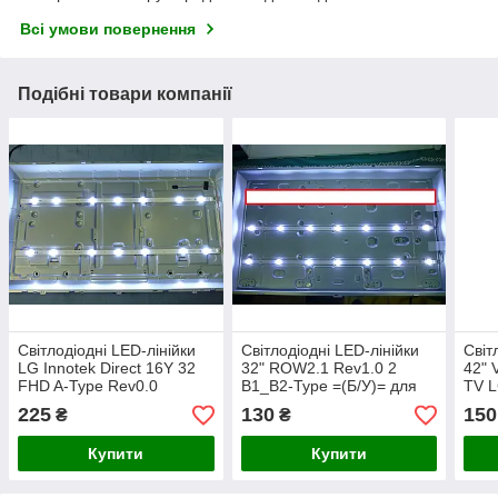
Всі умови повернення
Подібні товари компанії
Світлодіодні LED-лінійки
Світлодіодні LED-лінійки
Світ
LG Innotek Direct 16Y 32
32" ROW2.1 Rev1.0 2
42" 
FHD A-Type Rev0.0
B1_B2-Type =(Б/У)= для
TV L
151105 (LED LG
LED-телевізора LG
225
130
150
₴
₴
32LH604V-ZB)
32LA615V-ZE.
Купити
Купити