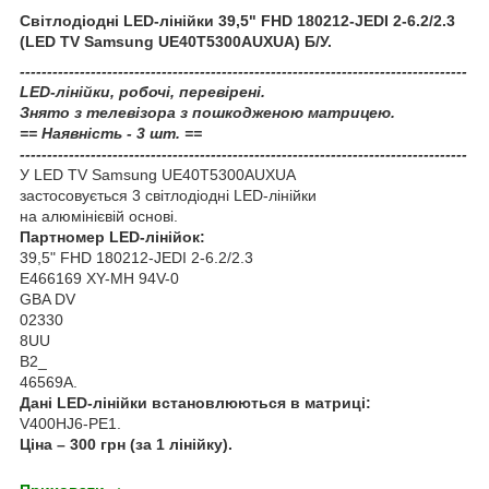
Світлодіодні LED-лінійки 39,5" FHD 180212-JEDI 2-6.2/2.3
(LED TV Samsung UE40T5300AUXUA) Б/У.
----------------------------------------------------------------------------------
LED-лінійки, робочі, перевірені.
Знято з телевізора з пошкодженою матрицею.
== Наявність - 3 шт. ==
----------------------------------------------------------------------------------
У LED TV Samsung UE40T5300AUXUA
застосовується 3 світлодіодні LED-лінійки
на алюмінієвій основі.
Партномер LED-лінійок:
39,5" FHD 180212-JEDI 2-6.2/2.3
E466169 XY-MH 94V-0
GBA DV
02330
8UU
B2_
46569A.
Дані LED-лінійки встановлюються в матриці:
V400HJ6-PE1.
Ціна – 300 грн (за 1 лінійку).