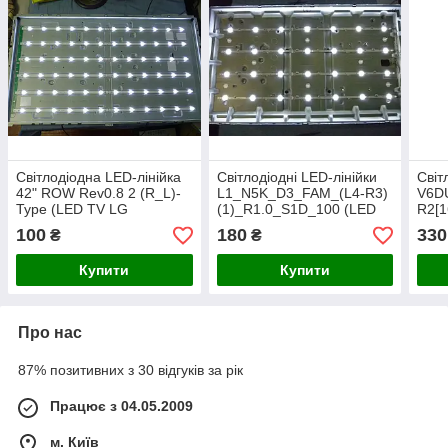
Світлодіодна LED-лінійка
Світлодіодні LED-лінійки
Світ
42" ROW Rev0.8 2 (R_L)-
L1_N5K_D3_FAM_(L4-R3)
V6D
Type (LED TV LG
(1)_R1.0_S1D_100 (LED
R2[1
42LM340T-ZA) (Б/В).
TV Samsung
Sam
100
180
330
₴
₴
UE43T5300UXUA) =Б/В=
UE4
Купити
Купити
Про нас
87% позитивних з 30 відгуків за рік
Працює з 04.05.2009
м. Київ