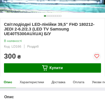
Світлодіодні LED-лінійки 39,5" FHD 180212-
JEDI 2-6.2/2.3 (LED TV Samsung
UE40T5300AUXUA) Б/У
В наявності
Код: LD166
Роздріб
300
₴
Купити
Опис
Характеристики
Доставка
Оплата
Умови п
Опис