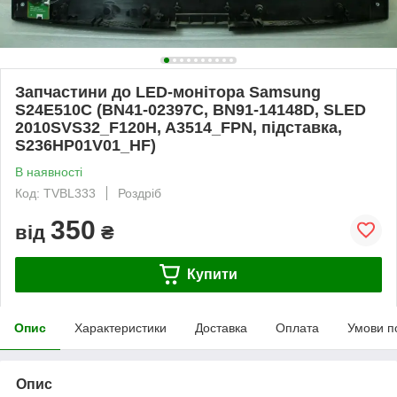
Запчастини до LED-монітора Samsung
S24E510C (BN41-02397C, BN91-14148D, SLED
2010SVS32_F120H, A3514_FPN, підставка,
S236HP01V01_HF)
В наявності
Код: TVBL333
Роздріб
350
від
₴
Купити
Опис
Характеристики
Доставка
Оплата
Умови п
Опис