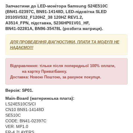
Запчастини до LED-монітора Samsung S24E510C
(BN41-02397C, BN91-14148D, LED-підсвітка
SLED
2010SVS32_F120HZ_38 120HZ REV1.2
,
A3514_FPN, підставка, S236HP01V01_HF,
BN41-02281A, BN96-35478L (розбита матриця).
ДЛЯ ПРОВЕДЕННЯ ДІАГНОСТИКИ, ПЛАТИ ТА МОДУЛІ НЕ
НАДАЄМО!!!
Відправлення: тільки після попередньої 100% оплати,
на картку ПриватБанку.
Доставка: Новою Поштою, за рахунок покупця.
Версія: SP01.
Main-Board (материнська плата):
LS24E510CS/CI
CN10 BN91-14148D
SE510C
CODE: BN41-02397C
VER: MP1.0
FR-4 2LAYERS.