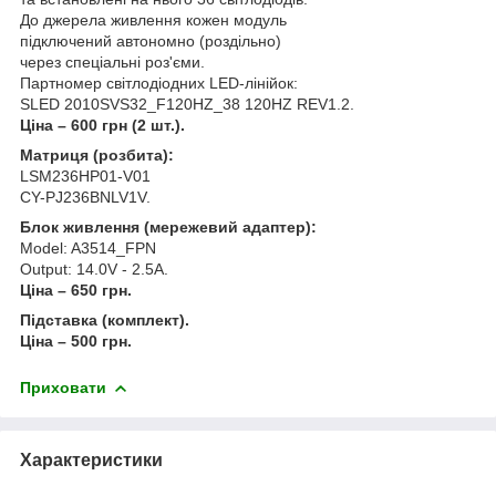
До джерела живлення кожен модуль
підключений автономно (роздільно)
через спеціальні роз'єми.
Партномер світлодіодних LED-лінійок:
SLED 2010SVS32_F120HZ_38 120HZ REV1.2.
Ціна – 600 грн (2 шт.).
Матриця (розбита):
LSM236HP01-V01
CY-PJ236BNLV1V.
Блок живлення (мережевий адаптер):
Model: A3514_FPN
Output: 14.0V - 2.5A.
Ціна – 650 грн.
Підставка (комплект).
Ціна – 500 грн.
Приховати
Характеристики