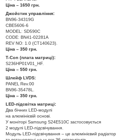
Ціна – 1650 грн.
Джойстик управління:
BN96-34319G
CBE5606-6
MODEL: SD590C
CODE: BN41-02281A
REV NO: 1.0 (CT140623).
Ціна – 350 грн.
T-Con (плата матриці):
S236HP01V01_HF.
Ціна – 550 грн.
Шлейф LVDS:
PANEL Rev.00
BN96-35478L.
Ціна – 350 грн.
LED-підсвітка матриці:
Два бічних LED-модулі
на алюмінієвій основі.
У моніторі Samsung S24E510C застосовується
2 модулі LED-підсвічування.
Модуль LED-підсвічування – це алюмінієвий радіатор
та встановлені на нього 36 світлодіодів.