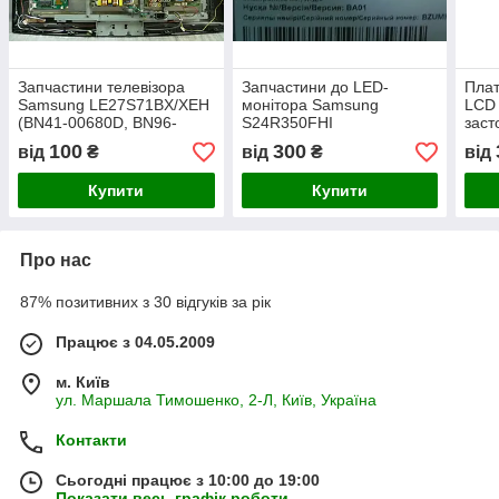
Запчастини телевізора
Запчастини до LED-
Плат
Samsung LE27S71ВX/XEH
монітора Samsung
LCD 
(BN41-00680D, BN96-
S24R350FHI
заст
08058A, 4H.V0708.001/E5,
(ME.NT68811.EA551,
теле
100
300
від
₴
від
₴
від
V270B1-L01-C, BN41-
BN81-17962A, LED-
(час
00711A, BN41-00712A)
підсвітка, підставка,
Купити
Купити
M238HL06V00_HF)
Про нас
87% позитивних з 30 відгуків за рік
Працює з 04.05.2009
м. Київ
ул. Маршала Тимошенко, 2-Л, Київ, Україна
Контакти
Сьогодні працює з 10:00 до 19:00
Показати весь графік роботи