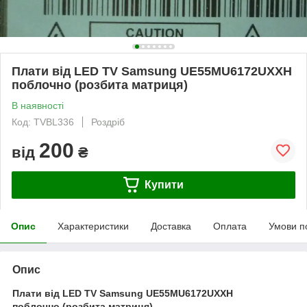
Плати від LED TV Samsung UE55MU6172UXXH
поблочно (розбита матриця)
В наявності
Код: TVBL336
Роздріб
200
від
₴
Купити
Опис
Характеристики
Доставка
Оплата
Умови п
Опис
Плати від LED TV Samsung UE55MU6172UXXH
поблочно (розбита матриця).