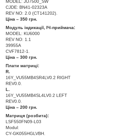
MODEL: JU7500_SW
CJDE: BN41-02323A
REV NO: 2.0 (CT141202).
Ціна – 350 грн.
Модуль індикації, ІЧ-приймача:
MODEL: KU6000
REV NO: 1.1
39955A
CVF7812-1.
Ціна – 300 грн.
Плати матриці:
R.
16Y_VU55MB4SR4LV0.2 RIGHT
REV0.0.
L.
16Y_VU55MB4SL4LV0.2 LEFT
REV0.0.
Ціна – 200 грн.
Матриця (розбита):
LSF550FN09-L03
Modul:
CY-GK055HGLVBH.