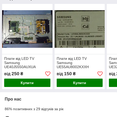
Плати від LED TV
Плати від LED TV
Плат
Samsung
Samsung
Sam
UE40J5550AUXUA
UE55AU8002KXXH
UE3
поблочно (розбита
поблочно (розбита
побл
250
150
від
₴
від
₴
від
матриця).
матриця)
матр
Купити
Купити
Про нас
86% позитивних з 29 відгуків за рік