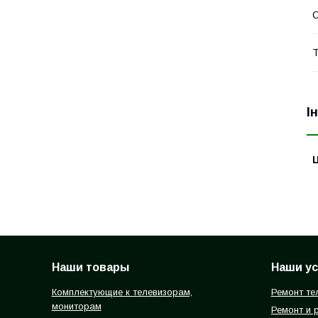
Т
І
Ц
Наши товары
Наши ус
Комплектующие к телевизорам,
Ремонт те
мониторам
Ремонт и 