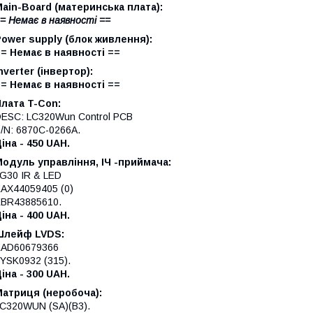
ain-Board (материнська плата):
= Немає в наявності ==
ower supply (блок живлення):
= Немає в наявності ==
nverter (інвертор):
= Немає в наявності ==
лата T-Con:
ESC: LC320Wun Control PCB
/N: 6870C-0266A.
іна - 450 UAH.
одуль управління, ІЧ -приймача:
G30 IR & LED
AX44059405 (0)
BR43885610.
іна - 400 UAH.
Шлейф LVDS:
EAD60679366
YSK0932 (315).
Ціна - 300 UAH.
Матриця (неробоча):
C320WUN (SA)(B3).