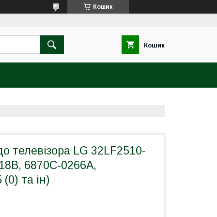
Кошик
Кошик
о телевізора LG 32LF2510-
18B, 6870C-0266A,
(0) та ін)