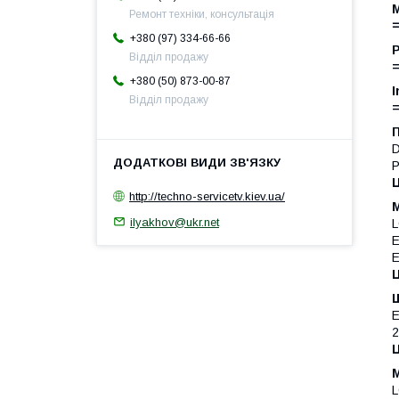
M
Ремонт техніки, консультація
=
+380 (97) 334-66-66
P
Відділ продажу
=
+380 (50) 873-00-87
I
Відділ продажу
=
П
D
P
Ц
http://techno-servicetv.kiev.ua/
М
ilyakhov@ukr.net
L
E
E
Ц
2
L