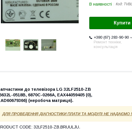
В наявності
Код:
TVB
Купити
+380 (67) 283-90-90
Ремонт техніки,
консультація
Запчастини до телевізора LG 32LF2510-ZB
6632L-0518B, 6870C-0266A, EAX44059405 (0),
EAD60679366) (неробоча матриця).
ДЛЯ ПРОВЕДЕННЯ ДІАГНОСТИКИ ПЛАТИ ТА МОДУЛІ НЕ НАДАЄМО !
PRODUCT CODE: 32LF2510-ZB.BRUULJU.