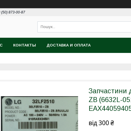
 (50) 873-00-87
АС
КОНТАКТЫ
ДОСТАВКА И ОПЛАТА
Запчастини д
ZB (6632L-05
EAX44059405 
від
300 ₴