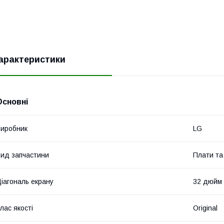
арактеристики
Основні
иробник
LG
ид запчастини
Плати та
іагональ екрану
32 дюйм
лас якості
Original