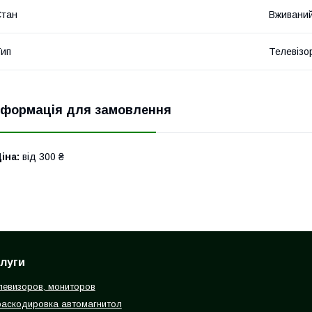
Стан
Вживани
ип
Телевізо
нформація для замовлення
іна:
від 300 ₴
луги
левизоров, мониторов
раскодировка автомагнитол