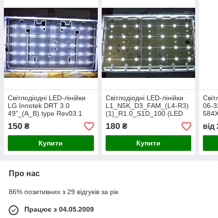
Світлодіодні LED-лінійки
Світлодіодні LED-лінійки
Світ
LG Innotek DRT 3.0
L1_N5K_D3_FAM_(L4-R3)
06-3
49"_(A_B) type Rev03.1
(1)_R1.0_S1D_100 (LED
584X
(TV LG 49LF640V,
TV Samsung
(LED
150
180
₴
₴
від
49LB551V) Б/В.
UE43T5300UXUA) =Б/В=
BX).
Купити
Купити
Про нас
86% позитивних з 29 відгуків за рік
Працює з 04.05.2009