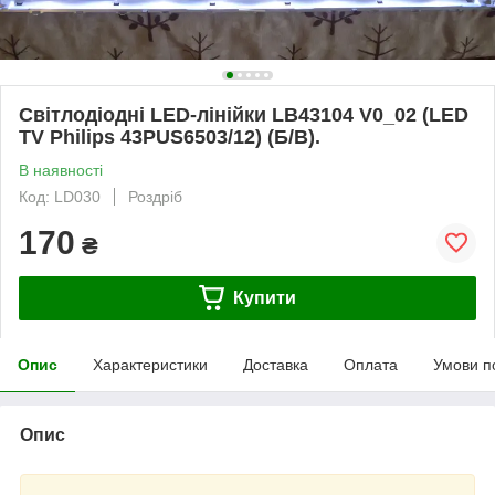
Світлодіодні LED-лінійки LB43104 V0_02 (LED
TV Philips 43PUS6503/12) (Б/В).
В наявності
Код: LD030
Роздріб
170
₴
Купити
Опис
Характеристики
Доставка
Оплата
Умови п
Опис