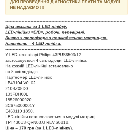
ДЛЯ ПРОВЕДЕННЯ ДІАГНОСТИКИ ПЛАТИ ТА МОДУЛІ
НЕ НАДАЄМО !!!
---------------------------------------------------------------------------------
Ціна вказана за 1 LED-лінійку.
LED-лінійки =Б/В=, робочі, перевірені.
Знято з телевізора з пошкодженою матрицею.
Наявність – 4 LED-лінійки.
---------------------------------------------------------------------------------
У LЕD-телевізорі Philips 43PUS6503/12
застосовується 4 світлодіодні LED-лінійки.
На кожній LED-лінійці встановлено
по 8 світлодіодів.
Партномер LED-лінійок:
LB43104 V0_02
210BZ08D0
133FDH00L
18526000920
3C675000001Y
E469119 1850.
LED-лінійки встановлюються в модулі матриці:
TPT430U3-QVN03.U REV:S0B1B.
Ціна – 170 грн (за 1 LED-лінійку).