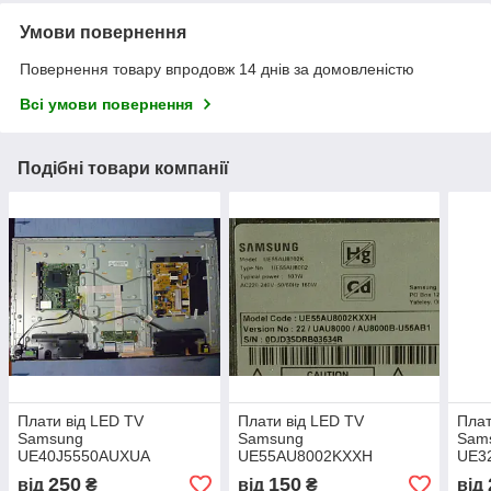
Умови повернення
Повернення товару впродовж 14 днів за домовленістю
Всі умови повернення
Подібні товари компанії
Плати від LED TV
Плати від LED TV
Плат
Samsung
Samsung
Sam
UE40J5550AUXUA
UE55AU8002KXXH
UE3
поблочно (розбита
поблочно (розбита
побл
250
150
від
₴
від
₴
від