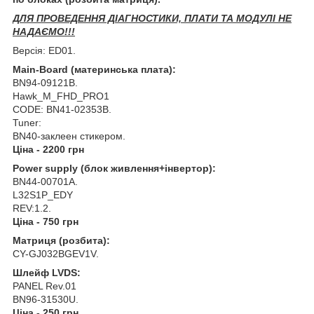
ДЛЯ ПРОВЕДЕННЯ ДІАГНОСТИКИ, ПЛАТИ ТА МОДУЛІ НЕ
НАДАЄМО!!!
Версія: ED01.
Main-Board (материнська плата):
BN94-09121B.
Hawk_M_FHD_PRO1
CODE: BN41-02353B.
Tuner:
BN40-заклеен стикером.
Ціна - 2200 грн
Power supply (блок живлення+інвертор):
BN44-00701А.
L32S1P_EDY
REV:1.2.
Ціна - 750 грн
Матриця (розбита):
CY-GJ032BGEV1V.
Шлейф LVDS:
PANEL Rev.01
BN96-31530U.
Ціна - 250 грн