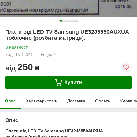
Плати від LED TV Samsung UE32J5550AUXUA
поблочно (розбита матриця).
В наявності
Код: TVBL041
Роздріб
250
від
₴
Купити
Опис
Характеристики
Доставка
Оплата
Умови п
Опис
Плати від LED TV Samsung UE32J5550AUXUA
по блоках (розбита матриця).