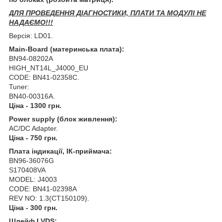
ДЛЯ ПРОВЕДЕННЯ ДІАГНОСТИКИ, ПЛАТИ ТА МОДУЛІ НЕ
НАДАЄМО!!!
Версія: LD01.
Main-Board (материнська плата):
BN94-08202A
HIGH_NT14L_J4000_EU
CODE: BN41-02358C.
Tuner:
BN40-00316A.
Ціна - 1300 грн.
Power supply (блок живлення):
AC/DC Adapter.
Ціна - 750 грн.
Плата індикації, ІК-приймача:
BN96-36076G
S170408VA
MODEL: J4003
CODE: BN41-02398A
REV NO: 1.3(CT150109).
Ціна - 300 грн.
Шлейф LVDS: