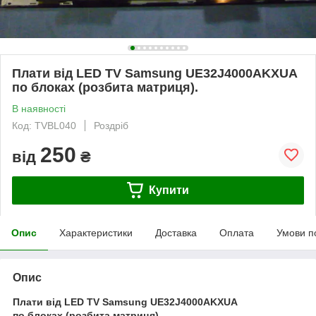
Плати від LED TV Samsung UE32J4000AKXUA
по блоках (розбита матриця).
В наявності
Код: TVBL040
Роздріб
250
від
₴
Купити
Опис
Характеристики
Доставка
Оплата
Умови п
Опис
Плати від LED TV Samsung UE32J4000AKXUA
по блоках (розбита матриця).