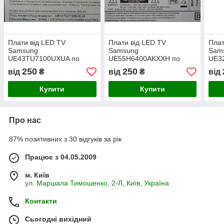
Плати від LED TV
Плати від LED TV
Плат
Samsung
Samsung
Sam
UE43TU7100UXUA по
UE55H6400AKXXH по
UE3
блоках (розбита матриця).
блоках (розбита матриця).
побл
250
250
від
₴
від
₴
від
матр
Купити
Купити
Про нас
87% позитивних з 30 відгуків за рік
Працює з 04.05.2009
м. Київ
ул. Маршала Тимошенко, 2-Л, Київ, Україна
Контакти
Сьогодні вихідний