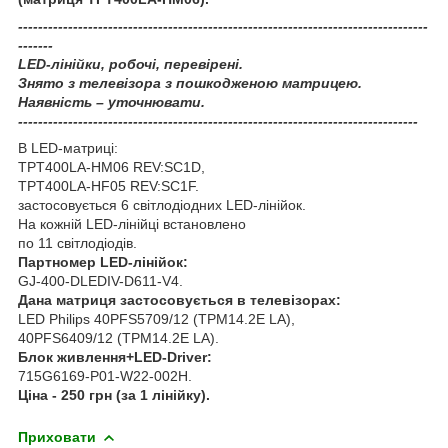
----------------------------------------------------------------------------------
-------
LED-лінійки, робочі, перевірені.
Знято з телевізора з пошкодженою матрицею.
Наявність – уточнювати.
--------------------------------------------------------------------------------
В LED-матриці:
TPT400LA-HM06 REV:SC1D,
TPT400LA-HF05 REV:SC1F.
застосовується 6 світлодіодних LED-лінійок.
На кожній LED-лінійці встановлено
по 11 світлодіодів.
Партномер LED-лінійок:
GJ-400-DLEDIV-D611-V4.
Дана матриця застосовується в телевізорах:
LED Philips 40PFS5709/12 (TPM14.2E LA),
40PFS6409/12 (TPM14.2E LA).
Блок живлення+LED-Driver:
715G6169-P01-W22-002H.
Ціна - 250 грн (за 1 лінійку).
Приховати