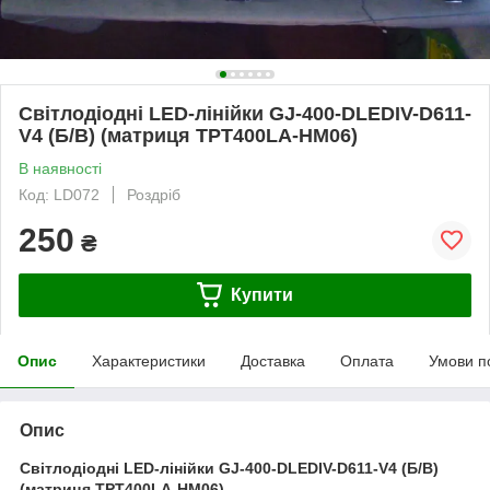
Світлодіодні LED-лінійки GJ-400-DLEDIV-D611-
V4 (Б/В) (матриця TPT400LA-HM06)
В наявності
Код: LD072
Роздріб
250
₴
Купити
Опис
Характеристики
Доставка
Оплата
Умови п
Опис
Світлодіодні LED-лінійки GJ-400-DLEDIV-D611-V4 (Б/В)
(матриця TPT400LA-HM06).