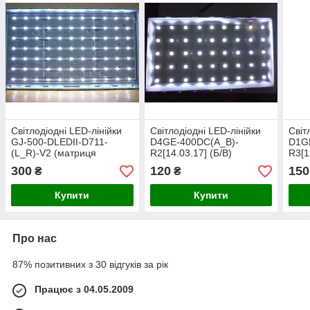
Світлодіодні LED-лінійки
Світлодіодні LED-лінійки
Світ
GJ-500-DLEDII-D711-
D4GE-400DC(A_B)-
D1G
(L_R)-V2 (матриця
R2[14.03.17] (Б/В)
R3[1
TPT500J1-HVN04) Б/В
(матриця CY-
Sam
300
120
150
₴
₴
GJ040BGSV4V)
Купити
Купити
Про нас
87% позитивних з 30 відгуків за рік
Працює з 04.05.2009